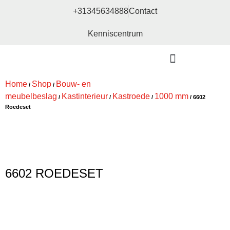
+31345634888
Contact
Kenniscentrum
Bouw- en meubelbeslag
Home
Shop
Bouw- en
/
/
meubelbeslag
Kastinterieur
Kastroede
1000 mm
/
/
/
/ 6602
Roedeset
6602 ROEDESET