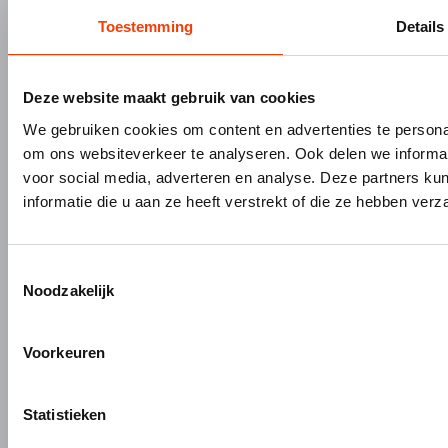
Gevelbouw
Vacatures
Toestemming
Details
Over Hermeta
Contact
Kenniscentrum
PRODUCTEN
MERKEN
Deze website maakt gebruik van cookies
We gebruiken cookies om content en advertenties te personal
Bouw- en meubelbeslag
Gardelux
om ons websiteverkeer te analyseren. Ook delen we informat
Garderobes & zitbanken
HerboLock
voor social media, adverteren en analyse. Deze partners 
Lockers & garderobekasten
HerboKern
informatie die u aan ze heeft verstrekt of die ze hebben ver
Sanitaire scheidingswanden
HerboTop
Maatwerk interieurbouw
Vliesgevels en kozijnen
Toestemmingsselectie
Noodzakelijk
ALUMINIUM OP MAAT
Aluminium gieten
Voorkeuren
Engineering en 3D tekenen
Aluminium profielbewerking
Statistieken
Aluminium nabewerking
Monteren, verpakken en verzenden