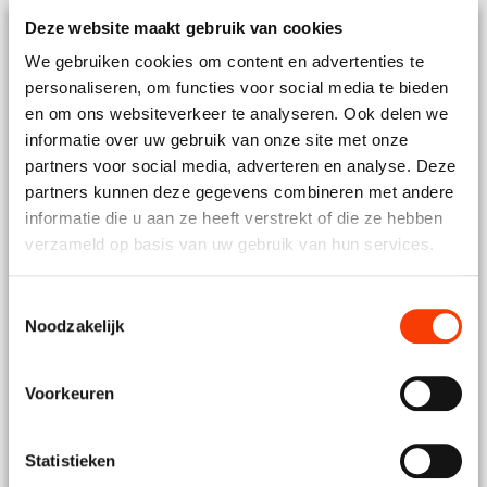
Voor wie is de
Deze website maakt gebruik van cookies
vraag?
We gebruiken cookies om content en advertenties te
personaliseren, om functies voor social media te bieden
Uw naam
en om ons websiteverkeer te analyseren. Ook delen we
informatie over uw gebruik van onze site met onze
Bedrijfsnaam
partners voor social media, adverteren en analyse. Deze
partners kunnen deze gegevens combineren met andere
Email
informatie die u aan ze heeft verstrekt of die ze hebben
verzameld op basis van uw gebruik van hun services.
Telefoonnummer
Toestemmingsselectie
Noodzakelijk
Vraag
Voorkeuren
Statistieken