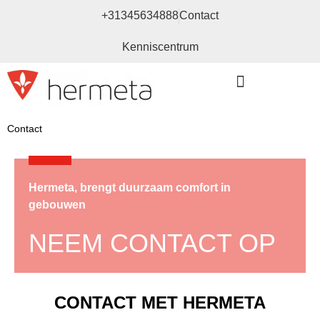
+31345634888
Contact
Kenniscentrum
Bouw- en meubelbeslag
Contact
Hermeta, brengt duurzaam comfort in
gebouwen
NEEM CONTACT OP
CONTACT MET HERMETA