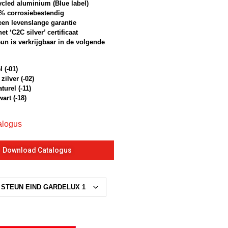
ycled aluminium (Blue label)
0% corrosiebestendig
een levenslange garantie
het ‘C2C silver’ certificaat
un is verkrijgbaar in de volgende
l (-01)
zilver (-02)
turel (-11)
art (-18)
alogus
Download Catalogus