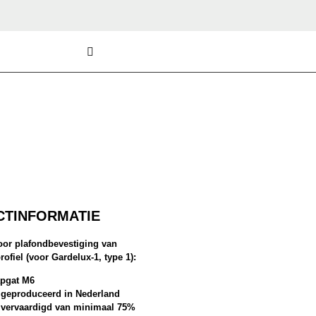
TINFORMATIE
oor plafondbevestiging van
ofiel (voor Gardelux-1, type 1):
apgat M6
 geproduceerd in Nederland
 vervaardigd van minimaal 75%