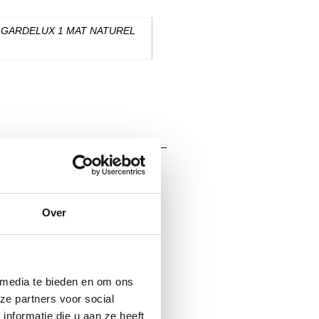
D GARDELUX 1 MAT NATUREL
Gardelux®
Over
e professionele gebruiker. Onze
nteert vanuit Nederlands
rmeta twee labels
 media te bieden en om ons
ze partners voor social
nformatie die u aan ze heeft