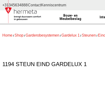
+31345634888
Contact
Kenniscentrum
Bouw- en
Int
Meubelbeslag
Home
Shop
Garderobesystemen
Gardelux 1
Steunen
Ein
/
/
/
/
/
1194 STEUN EIND GARDELUX 1