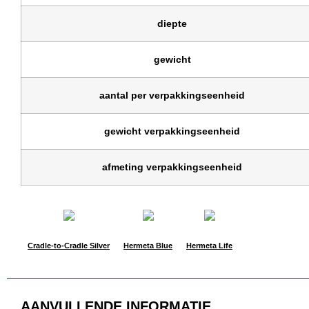
diepte
gewicht
aantal per verpakkingseenheid
gewicht verpakkingseenheid
afmeting verpakkingseenheid
Cradle-to-Cradle Silver
Hermeta Blue
Hermeta Life
AANVULLENDE INFORMATIE