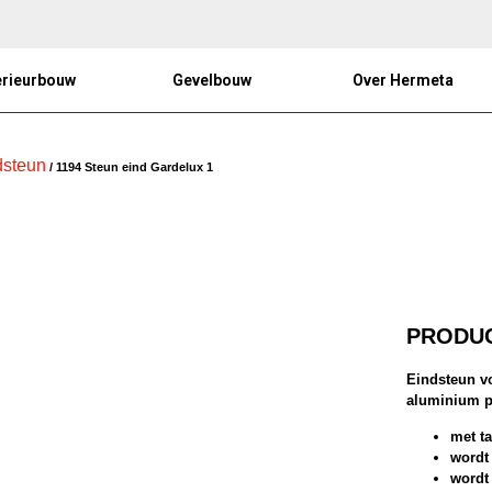
erieurbouw
Gevelbouw
Over Hermeta
dsteun
/ 1194 Steun eind Gardelux 1
PRODUC
Eindsteun v
aluminium pr
met t
wordt
wordt