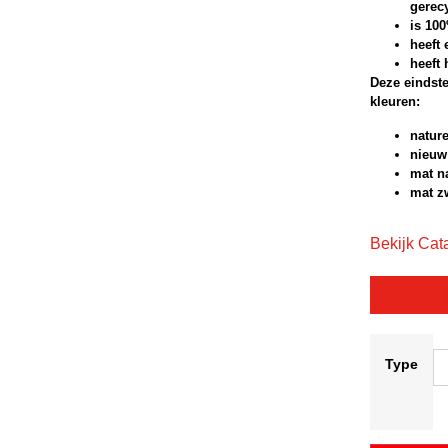
gerec
is 10
heeft 
heeft 
Deze eindste
kleuren:
nature
nieuw 
mat na
mat zw
Bekijk Cat
Type