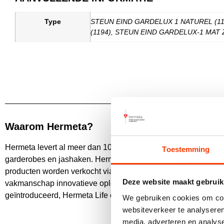
Type
STEUN EIND GARDELUX 1 NATUREL (11
(1194), STEUN EIND GARDELUX-1 MAT 
Waarom Hermeta?
Hermeta levert al meer dan 100 jaar duurzame producten die
Toestemming
garderobes en jashaken. Hermeta levert een breed pakket aan
producten worden verkocht via geselecteerde dealers. Kwalitei
Deze website maakt gebruik
vakmanschap innovatieve oplossingen. Ook duurzaamheid staa
geïntroduceerd, Hermeta Life en Hermeta Blue, die bijdragen
We gebruiken cookies om cont
websiteverkeer te analyseren
media, adverteren en analys