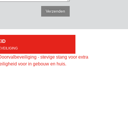
EID
VEILIGING