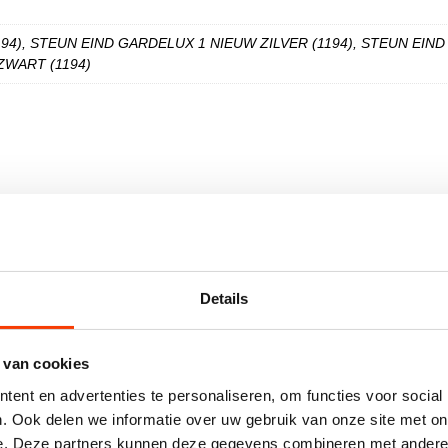
94), STEUN EIND GARDELUX 1 NIEUW ZILVER (1194), STEUN EIN
ZWART (1194)
 comfort brengen in gebouwen, zoals bouw- en meubelbeslag, 
Details
 producten met als basismateriaal gerecycled aluminium voor d
t, comfort en functioneel design staan centraal. Hermeta prese
 van cookies
t hoog in het vaandel. Om invulling hieraan te geven heeft He
 aan mens en milieu.
ent en advertenties te personaliseren, om functies voor social
. Ook delen we informatie over uw gebruik van onze site met on
e. Deze partners kunnen deze gegevens combineren met andere i