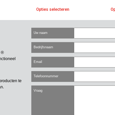
Opties selecteren
Op
Uw naam
Bedrijfsnaam
 ®
nctioneel
Email
Telefoonnummer
producten te
an.
Vraag