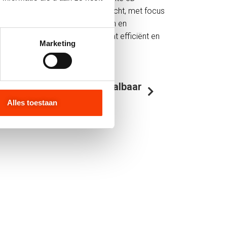
rken
we
LEAN
en
oplossingsgericht,
met
focus
lkeuze,
bewerkingsmogelijkheden
en
staat een
functioneel
ontwerp
dat
efficiënt
en
Marketing
uceerd
kan
worden.
rten met een technisch haalbaar
werp? Neem contact op
Alles toestaan