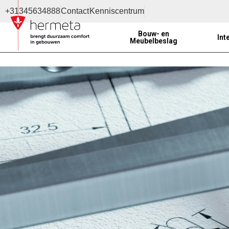
+31345634888
Contact
Kenniscentrum
Bouw- en
Int
Meubelbeslag