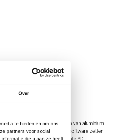
Over
 VAN CONCEPT TOT
D ONTWERP
en
ruime
ervaring
in
het
ontwerpen
van
aluminium
 media te bieden en om ons
ucten.
Met
moderne
CAD/
CAM-
software
zetten
ze partners voor social
technisch
haalbare,
productgerichte
3D
nformatie die u aan ze heeft