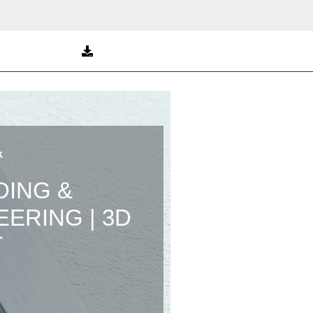
k
ING &
ERING | 3D
T