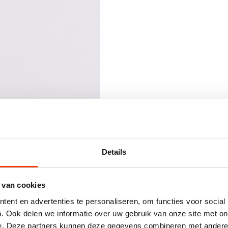
Details
ENGINEERING:
GEDETAILLEER
 van cookies
Onze
engineers
hebb
ent en advertenties te personaliseren, om functies voor social
componenten
en
prod
. Ook delen we informatie over uw gebruik van onze site met on
we
uw
wensen
om
in
e. Deze partners kunnen deze gegevens combineren met andere i