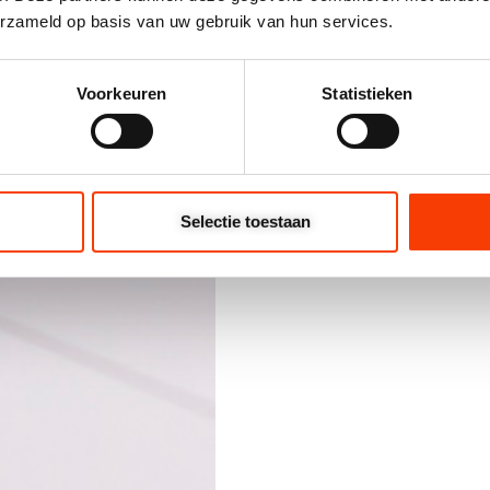
erzameld op basis van uw gebruik van hun services.
tekeningen.
Daarbij
we
op
optimale
materiaa
duurzaamheid.
Zo
ont
Voorkeuren
Statistieken
kostenbewust
geprod
Direct sta
ont
Selectie toestaan