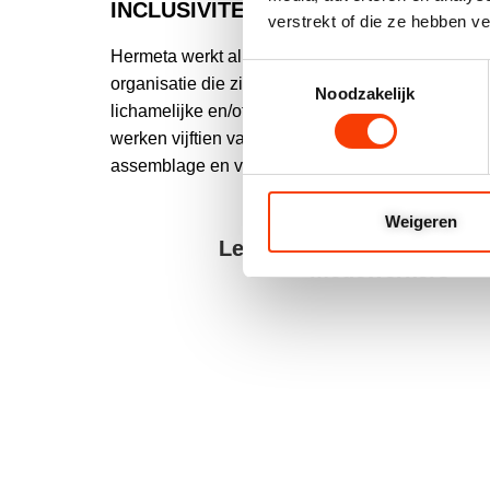
INCLUSIVITEIT
verstrekt of die ze hebben v
Hermeta werkt al ruim 12 jaar samen met Syndio
Toestemmingsselectie
organisatie die zich inzet voor mensen – jong en
Noodzakelijk
lichamelijke en/of verstandelijke beperking. In e
werken vijftien vaste Syndion medewerkers dage
assemblage en verpakking van onze producten.
Weigeren
Lees artikel over onze Sy
medewerkers