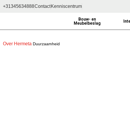
+31345634888
Contact
Kenniscentrum
Bouw- en
Int
Meubelbeslag
Over Hermeta
Duurzaamheid