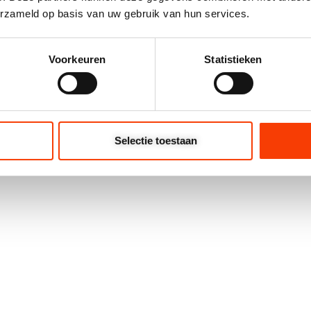
erzameld op basis van uw gebruik van hun services.
n. Syndion is een
 oud – met een
Voorkeuren
Statistieken
en eigen ruimte
lijks mee aan de
Selectie toestaan
ndion