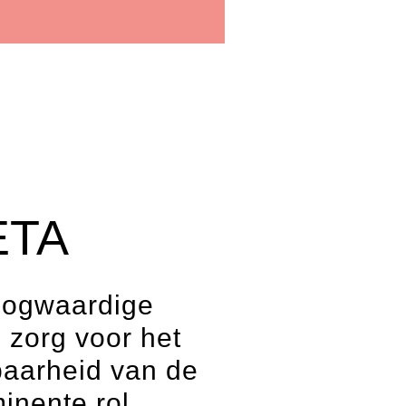
ETA
hoogwaardige
 zorg voor het
baarheid van de
inente rol.