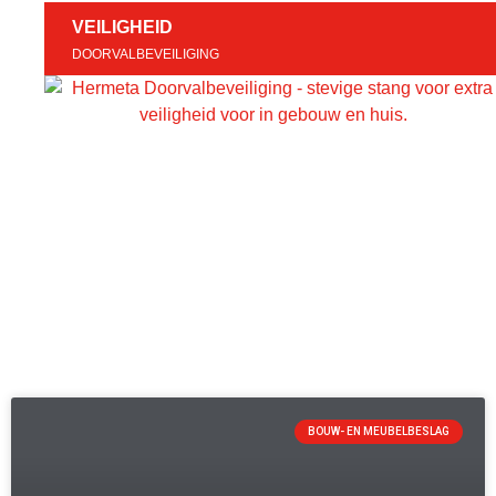
VEILIGHEID
DOORVALBEVEILIGING
BOUW- EN MEUBELBESLAG