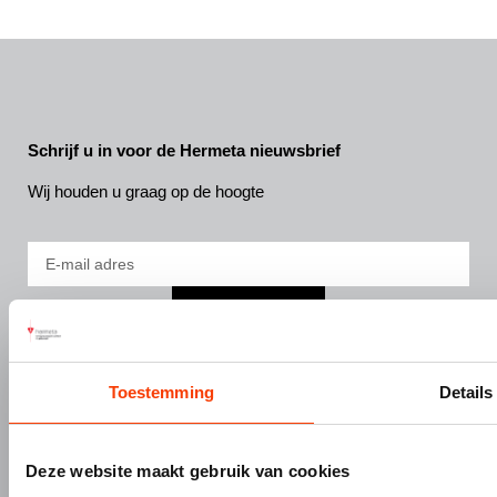
Schrijf u in voor de Hermeta nieuwsbrief
Wij houden u graag op de hoogte
INSCHRIJVEN
DIVISIES
SERVICE
Toestemming
Details
Bouw- en meubelbeslag
Nieuws
Interieurbouw
Onze missie & visie
Gevelbouw
Vacatures
Deze website maakt gebruik van cookies
Over Hermeta
Contact