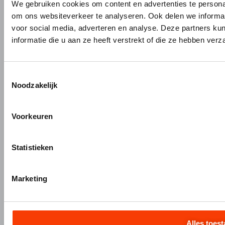
We gebruiken cookies om content en advertenties te personal
Kenniscentrum
om ons websiteverkeer te analyseren. Ook delen we informat
voor social media, adverteren en analyse. Deze partners 
PRODUCTEN
MERKEN
informatie die u aan ze heeft verstrekt of die ze hebben ver
Bouw- en meubelbeslag
Gardelux
Garderobes & zitbanken
HerboLock
Lockers & garderobekasten
HerboKern
Toestemmingsselectie
Noodzakelijk
Sanitaire scheidingswanden
HerboTop
Maatwerk interieurbouw
Vliesgevels en kozijnen
Voorkeuren
ALUMINIUM OP MAAT
Statistieken
Aluminium gieten
Engineering en 3D tekenen
Aluminium profielbewerking
Marketing
Aluminium nabewerking
Monteren, verpakken en verzenden
Alles toes