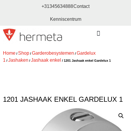
+31345634888
Contact
Kenniscentrum
Bouw- en meubelbeslag
Home
Shop
Garderobesystemen
Gardelux
/
/
/
1
Jashaken
Jashaak enkel
/
/
/ 1201 Jashaak enkel Gardelux 1
1201 JASHAAK ENKEL GARDELUX 1