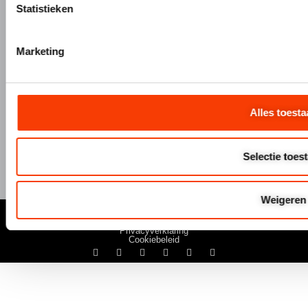
Statistieken
+31 (0)345 634 888
Marketing
info@hermeta.nl
Postbus 1017
1e Industrieweg 1 4147 CR Asperen
Alles toesta
Selectie toes
Weigeren
© Hermeta 2025
Algemene Voowaarden
Disclaimer
Privacyverklaring
Cookiebeleid