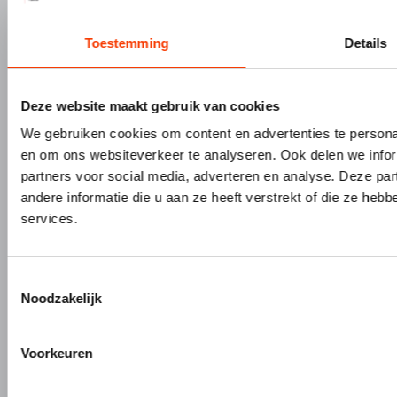
Over Hermeta
Contact
Toestemming
Details
Kenniscentrum
PRODUCTEN
MERKEN
Deze website maakt gebruik van cookies
Bouw- en meubelbeslag
Gardelux
Garderobes & zitbanken
HerboLock
We gebruiken cookies om content en advertenties te personal
Lockers & garderobekasten
HerboKern
en om ons websiteverkeer te analyseren. Ook delen we infor
partners voor social media, adverteren en analyse. Deze p
Sanitaire scheidingswanden
HerboTop
andere informatie die u aan ze heeft verstrekt of die ze he
Maatwerk interieurbouw
services.
Vliesgevels en kozijnen
ALUMINIUM OP MAAT
Toestemmingsselectie
Aluminium gieten
Noodzakelijk
Engineering en 3D tekenen
Aluminium profielbewerking
Voorkeuren
Aluminium nabewerking
Monteren, verpakken en verzenden