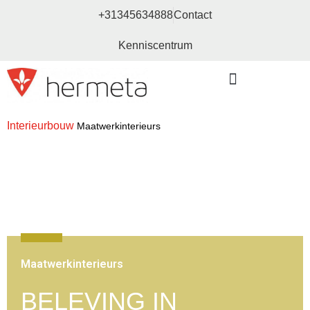
+31345634888
Contact
Kenniscentrum
Bouw- en meubelbeslag
Interieurbouw
Maatwerkinterieurs
Maatwerkinterieurs
BELEVING IN