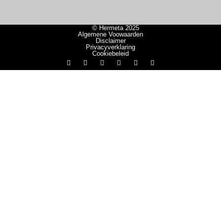
© Hermeta 2025
Algemene Voowaarden
Disclaimer
Privacyverklaring
Cookiebeleid