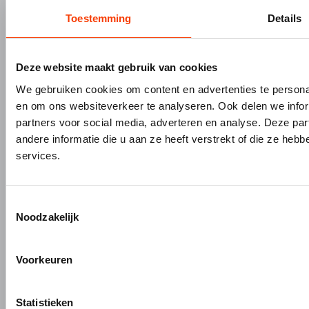
Toestemming
Details
INSCHRIJVEN
Deze website maakt gebruik van cookies
DIVISIES
SERVICE
We gebruiken cookies om content en advertenties te personal
Bouw- en meubelbeslag
Nieuws
en om ons websiteverkeer te analyseren. Ook delen we infor
partners voor social media, adverteren en analyse. Deze p
Interieurbouw
Onze missie & visie
andere informatie die u aan ze heeft verstrekt of die ze he
Gevelbouw
Vacatures
services.
Over Hermeta
Contact
Kenniscentrum
PRODUCTEN
MERKEN
Toestemmingsselectie
Noodzakelijk
Bouw- en meubelbeslag
Gardelux
Garderobes & zitbanken
HerboLock
Voorkeuren
Lockers & garderobekasten
HerboKern
Sanitaire scheidingswanden
HerboTop
Maatwerk interieurbouw
Statistieken