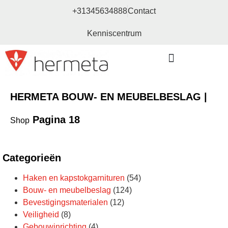
+31345634888
Contact
Kenniscentrum
Bouw- en meubelbeslag
HERMETA BOUW- EN MEUBELBESLAG |
Pagina 18
Shop
Categorieën
Haken en kapstokgarnituren
(54)
Bouw- en meubelbeslag
(124)
Bevestigingsmaterialen
(12)
Veiligheid
(8)
Gebouwinrichting
(4)