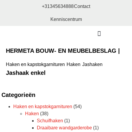
+31345634888
Contact
Kenniscentrum
Bouw- en meubelbeslag
HERMETA BOUW- EN MEUBELBESLAG |
Haken en kapstokgarnituren
Haken
Jashaken
Jashaak enkel
Categorieën
Haken en kapstokgarnituren
(54)
Haken
(38)
Schuifhaken
(1)
Draaibare wandgarderobe
(1)