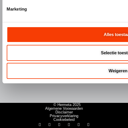
Aluminium nabewerking
Marketing
Monteren, verpakken en verzenden
Alles toesta
+31 (0)345 634 888
info@hermeta.nl
Selectie toes
Postbus 1017
1e Industrieweg 1 4147 CR Asperen
Weigeren
© Hermeta 2025
Algemene Voowaarden
Disclaimer
Privacyverklaring
Cookiebeleid