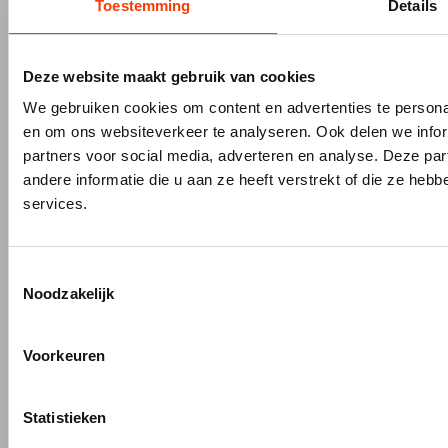
Toestemming
Details
Bouw- en meubelbeslag
Nieuws
Interieurbouw
Onze missie & visie
Gevelbouw
Vacatures
Deze website maakt gebruik van cookies
Over Hermeta
Contact
We gebruiken cookies om content en advertenties te personal
Kenniscentrum
en om ons websiteverkeer te analyseren. Ook delen we infor
PRODUCTEN
MERKEN
partners voor social media, adverteren en analyse. Deze p
andere informatie die u aan ze heeft verstrekt of die ze he
Bouw- en meubelbeslag
Gardelux
services.
Garderobes & zitbanken
HerboLock
Lockers & garderobekasten
HerboKern
Sanitaire scheidingswanden
HerboTop
Toestemmingsselectie
Noodzakelijk
Maatwerk interieurbouw
Vliesgevels en kozijnen
Voorkeuren
ALUMINIUM OP MAAT
Aluminium gieten
Statistieken
Engineering en 3D tekenen
Aluminium profielbewerking