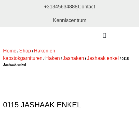
+31345634888
Contact
Kenniscentrum
Bouw- en meubelbeslag
Home
Shop
Haken en
/
/
kapstokgarnituren
Haken
Jashaken
Jashaak enkel
/
/
/
/ 0115
Jashaak enkel
0115 JASHAAK ENKEL