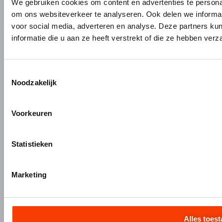
We gebruiken cookies om content en advertenties te personal
PRODUCTEN
MERKEN
om ons websiteverkeer te analyseren. Ook delen we informat
voor social media, adverteren en analyse. Deze partners 
Bouw- en meubelbeslag
Gardelux
informatie die u aan ze heeft verstrekt of die ze hebben ver
Garderobes & zitbanken
HerboLock
Lockers & garderobekasten
HerboKern
Sanitaire scheidingswanden
HerboTop
Toestemmingsselectie
Maatwerk interieurbouw
Noodzakelijk
Vliesgevels en kozijnen
ALUMINIUM OP MAAT
Voorkeuren
Aluminium gieten
Statistieken
Engineering en 3D tekenen
Aluminium profielbewerking
Aluminium nabewerking
Marketing
Monteren, verpakken en verzenden
Alles toes