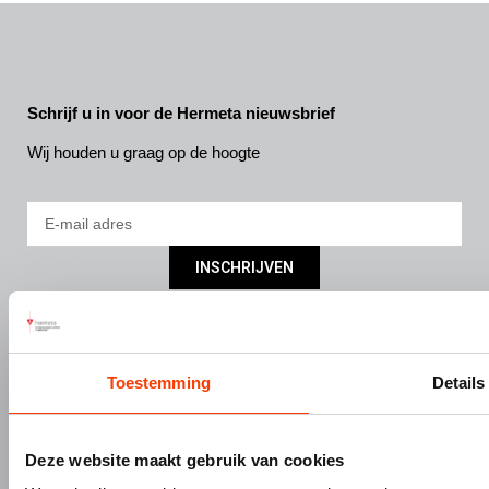
Schrijf u in voor de Hermeta nieuwsbrief
Wij houden u graag op de hoogte
INSCHRIJVEN
DIVISIES
SERVICE
Bouw- en meubelbeslag
Nieuws
Toestemming
Details
Interieurbouw
Onze missie & visie
Gevelbouw
Vacatures
Over Hermeta
Contact
Deze website maakt gebruik van cookies
Kenniscentrum