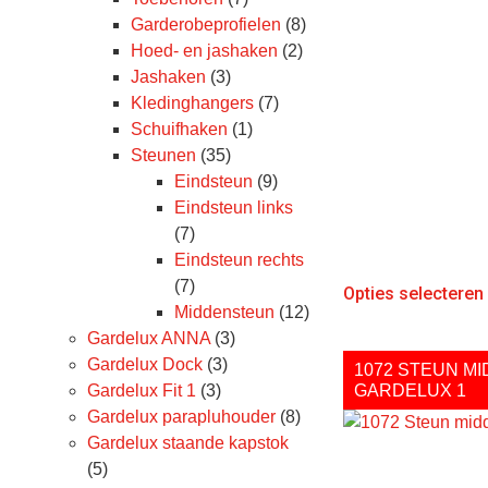
Garderobeprofielen
(8)
Hoed- en jashaken
(2)
Jashaken
(3)
Kledinghangers
(7)
Schuifhaken
(1)
Steunen
(35)
Eindsteun
(9)
Eindsteun links
(7)
Eindsteun rechts
(7)
Opties selecteren
Middensteun
(12)
Gardelux ANNA
(3)
Gardelux Dock
(3)
1072 STEUN M
Gardelux Fit 1
(3)
GARDELUX 1
Gardelux parapluhouder
(8)
Gardelux staande kapstok
(5)