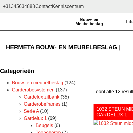
+31345634888
Contact
Kenniscentrum
Bouw- en
Int
Meubelbeslag
HERMETA BOUW- EN MEUBELBESLAG |
Categorieën
Bouw- en meubelbeslag
(124)
Garderobesystemen
(137)
Toont alle 12 resul
Gardelux zitbank
(35)
Garderobeframes
(1)
1032 STEUN M
Serie A
(10)
GARDELUX 1
Gardelux 1
(69)
Beugels
(6)
Toebehoren
(7)