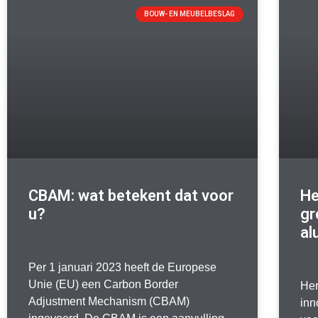
BOUW- EN MEUBELBESLAG
CBAM: wat betekent dat voor
He
u?
gr
al
Per 1 januari 2023 heeft de Europese
Unie (EU) een Carbon Border
Her
Adjustment Mechanism (CBAM)
inn