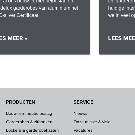
r al ons bouw- & meubelbeslag en
De garderobe
delux garderobes van aluminium het
huidige inter
-silver Certificaat
we in veel 
ES MEER »
LEES MEE
PRODUCTEN
SERVICE
Bouw- en meubelbeslag
Nieuws
Garderobes & zitbanken
Onze missie & visie
Lockers & garderobekasten
Vacatures