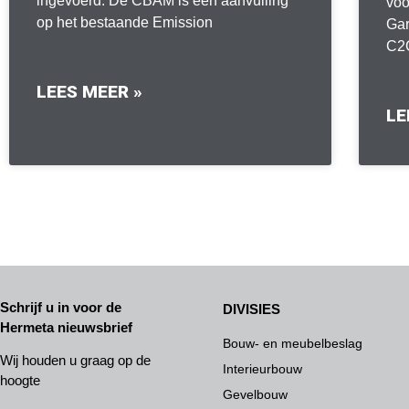
ingevoerd. De CBAM is een aanvulling
voo
op het bestaande Emission
Gar
C2C
LEES MEER »
LE
Schrijf u in voor de
DIVISIES
Hermeta nieuwsbrief
Bouw- en meubelbeslag
Wij houden u graag op de
Interieurbouw
hoogte
Gevelbouw