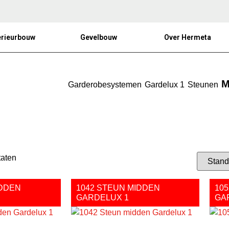
erieurbouw
Gevelbouw
Over Hermeta
M
Garderobesystemen
Gardelux 1
Steunen
taten
IDDEN
1042 STEUN MIDDEN
10
GARDELUX 1
GA