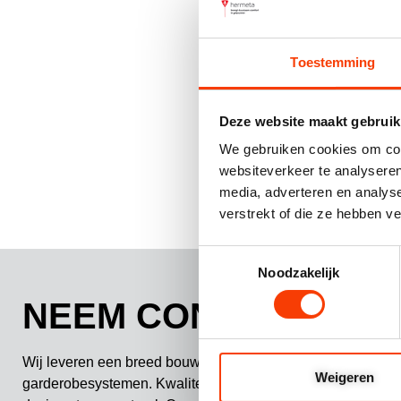
Toestemming
Deze website maakt gebruik
We gebruiken cookies om cont
Opties selecteren
websiteverkeer te analyseren
media, adverteren en analys
verstrekt of die ze hebben v
Toestemmingsselectie
Noodzakelijk
NEEM CONTACT OP
Wij leveren een breed bouw- en meubelbeslag en Gardelux
Weigeren
garderobesystemen. Kwaliteit, comfort, duurzaamheid en fu