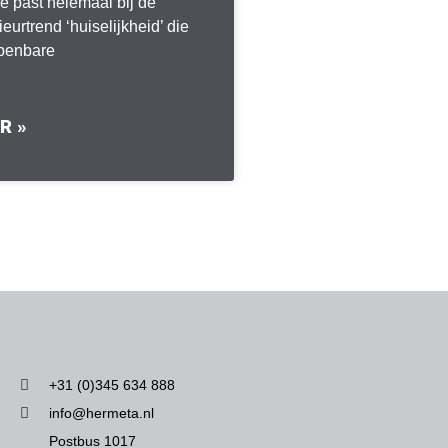
 past helemaal bij de
ieurtrend ‘huiselijkheid’ die
openbare
R »
+31 (0)345 634 888
info@hermeta.nl
Postbus 1017