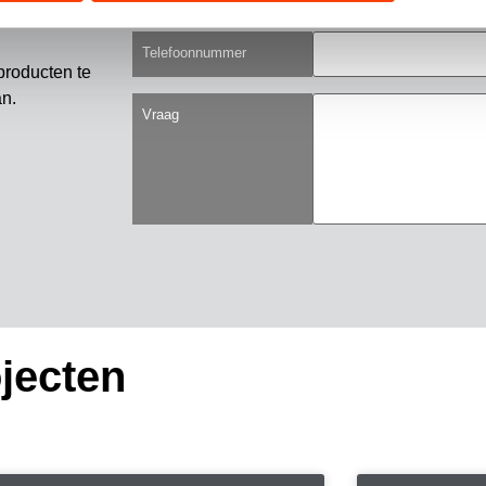
Telefoonnummer
producten te
an.
Vraag
jecten