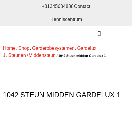
+31345634888
Contact
Kenniscentrum
Bouw- en meubelbeslag
Home
Shop
Garderobesystemen
Gardelux
/
/
/
1
Steunen
Middensteun
/
/
/ 1042 Steun midden Gardelux 1
1042 STEUN MIDDEN GARDELUX 1