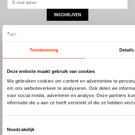
INSCHRIJVEN
DIVISIES
SERVICE
Bouw- en meubelbeslag
Nieuws
Interieurbouw
Onze missie & visie
Toestemming
Details
Gevelbouw
Vacatures
Over Hermeta
Contact
Deze website maakt gebruik van cookies
Kenniscentrum
We gebruiken cookies om content en advertenties te personal
PRODUCTEN
MERKEN
om ons websiteverkeer te analyseren. Ook delen we informat
Bouw- en meubelbeslag
Gardelux
voor social media, adverteren en analyse. Deze partners 
Garderobes & zitbanken
HerboLock
informatie die u aan ze heeft verstrekt of die ze hebben ver
Lockers & garderobekasten
HerboKern
Sanitaire scheidingswanden
HerboTop
Toestemmingsselectie
Maatwerk interieurbouw
Noodzakelijk
Vliesgevels en kozijnen