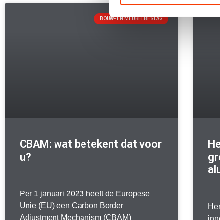
BOUW- EN MEUBELBESLAG
CBAM: wat betekent dat voor
He
u?
gr
al
Per 1 januari 2023 heeft de Europese
Unie (EU) een Carbon Border
Her
Adjustment Mechanism (CBAM)
inn