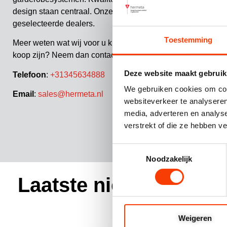
design staan centraal. Onze producten worden verkocht via
geselecteerde dealers.
Toestemming
Meer weten wat wij voor u kunnen betekenen of waar onze 
koop zijn? Neem dan contact op of vraag meer informatie a
Deze website maakt gebruik
Telefoon
:
+31345634888
We gebruiken cookies om cont
Email
:
sales@hermeta.nl
websiteverkeer te analyseren
media, adverteren en analys
verstrekt of die ze hebben v
Toestemmingsselectie
Noodzakelijk
Laatste nieuws en pro
Weigeren