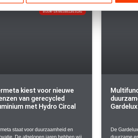
BOUW- EN MEUBELBESLAG
rmeta kiest voor nieuwe
Multifun
enzen van gerecycled
duurzam
uminium met Hydro Circal
Gardelux
meta staat voor duurzaamheid en
De Gardelux
ovatie. De afgelopen jaren hebben wij
duurzame en 