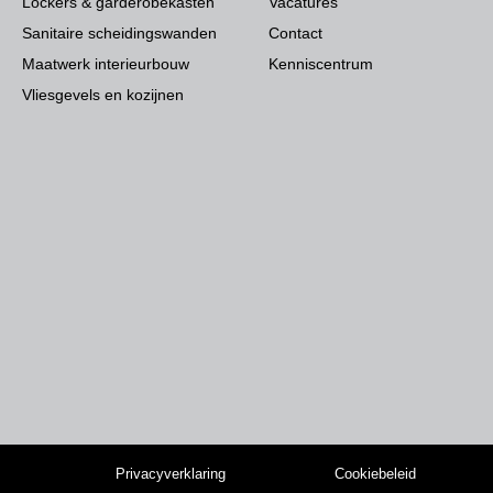
Lockers & garderobekasten
Vacatures
Sanitaire scheidingswanden
Contact
Maatwerk interieurbouw
Kenniscentrum
Vliesgevels en kozijnen
Privacyverklaring
Cookiebeleid