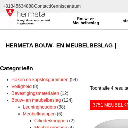
+31345634888
Contact
Kenniscentrum
Bouw- en
Int
Meubelbeslag
HERMETA BOUW- EN MEUBELBESLAG |
Categorieën
Haken en kapstokgarnituren
(54)
Veiligheid
(8)
Toont alle 4 result
Bevestigingsmaterialen
(12)
Bouw- en meubelbeslag
(124)
3751 MEUBELK
Leuninghouders
(38)
Meubelknoppen
(6)
Cilinderknoppen
(2)
Meubelknoppen
(4)