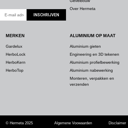
Gevelbouw
Over Hermeta
INSCHRIJVEN
MERKEN
ALUMINIUM OP MAAT
Gardelux
Aluminium gieten
HerboLock
Engineering en 3D tekenen
HerboKern
Aluminium profielbewerking
HerboTop
Aluminium nabewerking
Monteren, verpakken en
verzenden
© Hermeta 2025
Algemene Voowaarden
Disclaimer