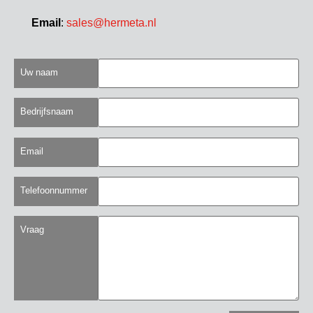
Email
:
sales@hermeta.nl
Uw naam
Bedrijfsnaam
Email
Telefoonnummer
Vraag