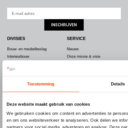
INSCHRIJVEN
DIVISIES
SERVICE
Bouw- en meubelbeslag
Nieuws
Interieurbouw
Onze missie & visie
Gevelbouw
Vacatures
Over Hermeta
Contact
Kenniscentrum
Toestemming
Details
PRODUCTEN
MERKEN
Bouw- en meubelbeslag
Gardelux
Deze website maakt gebruik van cookies
Garderobes & zitbanken
HerboLock
We gebruiken cookies om content en advertenties te personal
Lockers & garderobekasten
HerboKern
en om ons websiteverkeer te analyseren. Ook delen we infor
Sanitaire scheidingswanden
HerboTop
partners voor social media, adverteren en analyse. Deze p