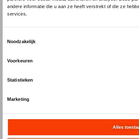
Maatwerk interieurbouw
andere informatie die u aan ze heeft verstrekt of die ze he
Vliesgevels en kozijnen
services.
ALUMINIUM OP MAAT
Aluminium gieten
Toestemmingsselectie
Engineering en 3D tekenen
Noodzakelijk
Aluminium profielbewerking
Aluminium nabewerking
Voorkeuren
Monteren, verpakken en verzenden
Statistieken
+31 (0)345 634 888
Marketing
info@hermeta.nl
Postbus 1017
1e Industrieweg 1 4147 CR Asperen
Alles toesta