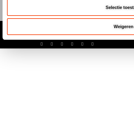
Selectie toes
© Hermeta 2025
Weigeren
Algemene Voowaarden
Disclaimer
Privacyverklaring
Cookiebeleid