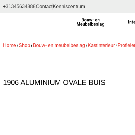
+31345634888
Contact
Kenniscentrum
Bouw- en
Int
Meubelbeslag
Home
Shop
Bouw- en meubelbeslag
Kastinterieur
Profiele
/
/
/
/
1906 ALUMINIUM OVALE BUIS