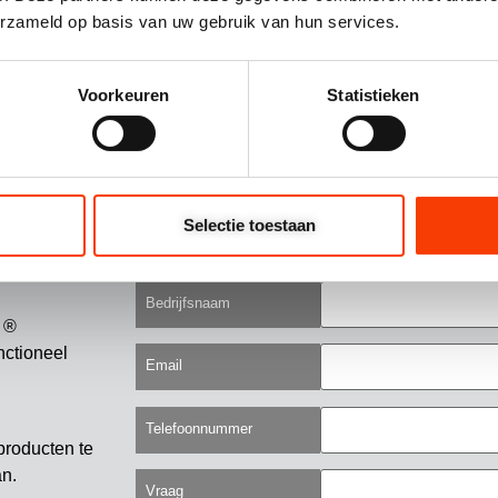
erzameld op basis van uw gebruik van hun services.
Voorkeuren
Statistieken
Opties selecteren
Op
Selectie toestaan
Uw naam
Bedrijfsnaam
 ®
nctioneel
Email
Telefoonnummer
producten te
an.
Vraag