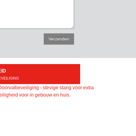
EID
VEILIGING