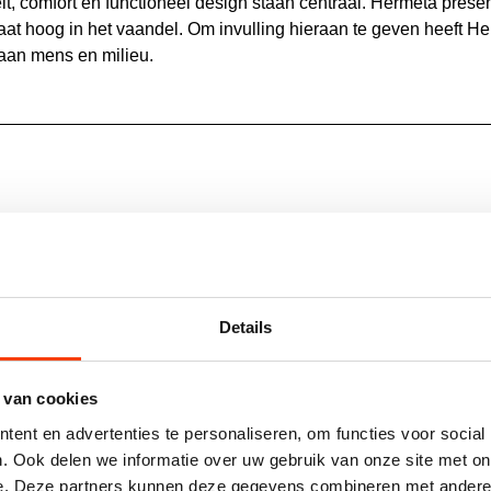
t, comfort en functioneel design staan centraal. Hermeta prese
t hoog in het vaandel. Om invulling hieraan te geven heeft He
 aan mens en milieu.
R
4335 DEURDUWER
Details
 van cookies
ent en advertenties te personaliseren, om functies voor social
. Ook delen we informatie over uw gebruik van onze site met on
e. Deze partners kunnen deze gegevens combineren met andere i