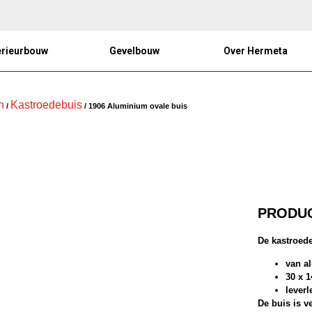
erieurbouw
Gevelbouw
Over Hermeta
n
Kastroedebuis
/
/ 1906 Aluminium ovale buis
PRODUC
De kastroed
van al
30 x 
lever
De buis is ve