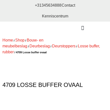
+31345634888
Contact
Kenniscentrum
Bouw- en meubelbeslag
Home
Shop
Bouw- en
/
/
meubelbeslag
Deurbeslag
Deurstoppers
Losse buffer,
/
/
/
rubber
/ 4709 Losse buffer ovaal
4709 LOSSE BUFFER OVAAL