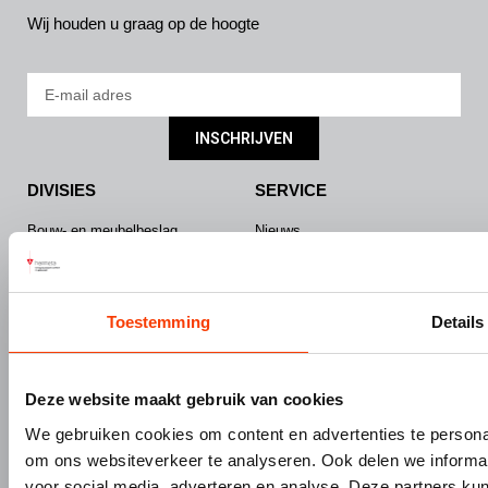
Wij houden u graag op de hoogte
INSCHRIJVEN
DIVISIES
SERVICE
Bouw- en meubelbeslag
Nieuws
Interieurbouw
Onze missie & visie
Gevelbouw
Vacatures
Over Hermeta
Contact
Toestemming
Details
Kenniscentrum
PRODUCTEN
MERKEN
Deze website maakt gebruik van cookies
Bouw- en meubelbeslag
Gardelux
We gebruiken cookies om content en advertenties te personal
Garderobes & zitbanken
HerboLock
om ons websiteverkeer te analyseren. Ook delen we informat
Lockers & garderobekasten
HerboKern
voor social media, adverteren en analyse. Deze partners 