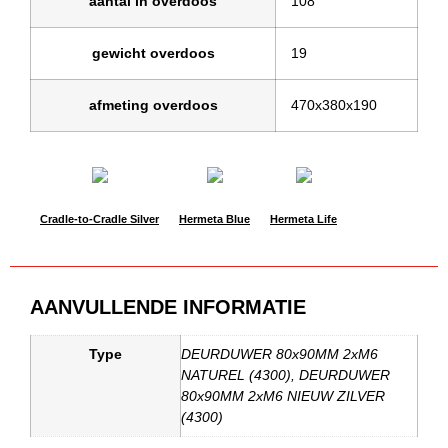
aantal in overdoos
108
gewicht overdoos
19
afmeting overdoos
470x380x190
Cradle-to-Cradle Silver
Hermeta Blue
Hermeta Life
AANVULLENDE INFORMATIE
Type
DEURDUWER 80x90MM 2xM6
NATUREL (4300), DEURDUWER
80x90MM 2xM6 NIEUW ZILVER
(4300)