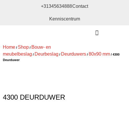
+31345634888
Contact
Kenniscentrum
Bouw- en meubelbeslag
Home
Shop
Bouw- en
/
/
meubelbeslag
Deurbeslag
Deurduwers
80x90 mm
/
/
/
/ 4300
Deurduwer
4300 DEURDUWER