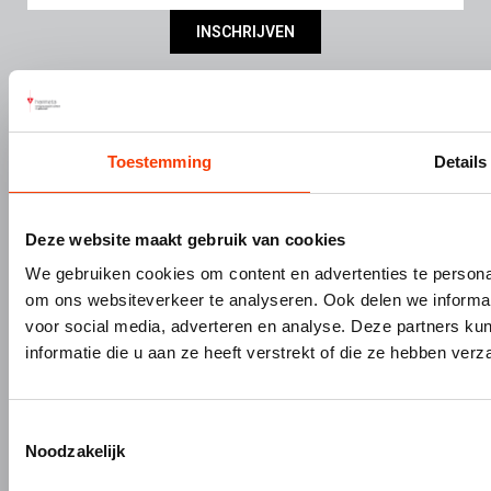
INSCHRIJVEN
DIVISIES
SERVICE
Bouw- en meubelbeslag
Nieuws
Interieurbouw
Onze missie & visie
Toestemming
Details
Gevelbouw
Vacatures
Over Hermeta
Contact
Deze website maakt gebruik van cookies
Kenniscentrum
We gebruiken cookies om content en advertenties te personal
PRODUCTEN
MERKEN
om ons websiteverkeer te analyseren. Ook delen we informat
Bouw- en meubelbeslag
Gardelux
voor social media, adverteren en analyse. Deze partners 
Garderobes & zitbanken
HerboLock
informatie die u aan ze heeft verstrekt of die ze hebben ver
Lockers & garderobekasten
HerboKern
Sanitaire scheidingswanden
HerboTop
Toestemmingsselectie
Maatwerk interieurbouw
Noodzakelijk
Vliesgevels en kozijnen