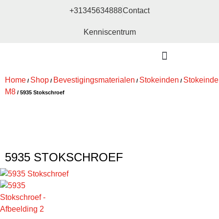
+31345634888
Contact
Kenniscentrum
Bouw- en meubelbeslag
Home
Shop
Bevestigingsmaterialen
Stokeinden
Stokeinde
/
/
/
/
M8
/ 5935 Stokschroef
5935 STOKSCHROEF