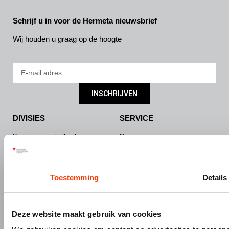
Schrijf u in voor de Hermeta nieuwsbrief
Wij houden u graag op de hoogte
INSCHRIJVEN
DIVISIES
SERVICE
Bouw- en meubelbeslag
Nieuws
Interieurbouw
Onze missie & visie
Gevelbouw
Vacatures
Over Hermeta
Contact
Toestemming
Details
Kenniscentrum
PRODUCTEN
MERKEN
Deze website maakt gebruik van cookies
Bouw- en meubelbeslag
Gardelux