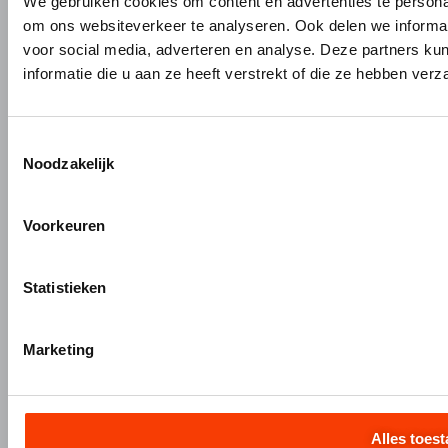
We gebruiken cookies om content en advertenties te personal
Garderobes & zitbanken
HerboLock
om ons websiteverkeer te analyseren. Ook delen we informat
voor social media, adverteren en analyse. Deze partners 
Lockers & garderobekasten
HerboKern
informatie die u aan ze heeft verstrekt of die ze hebben ver
Sanitaire scheidingswanden
HerboTop
Maatwerk interieurbouw
Vliesgevels en kozijnen
Toestemmingsselectie
Noodzakelijk
ALUMINIUM OP MAAT
Aluminium gieten
Voorkeuren
Engineering en 3D tekenen
Aluminium profielbewerking
Aluminium nabewerking
Statistieken
Monteren, verpakken en verzenden
Marketing
+31 (0)345 634 888
info@hermeta.nl
Alles toes
Postbus 1017