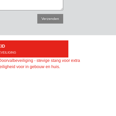
EID
VEILIGING