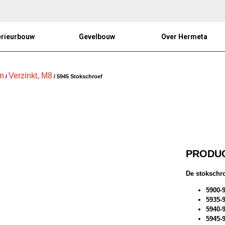
erieurbouw
Gevelbouw
Over Hermeta
n
Verzinkt, M8
/
/ 5945 Stokschroef
PRODUC
De stokschroe
5900-
5935-
5940-
5945-