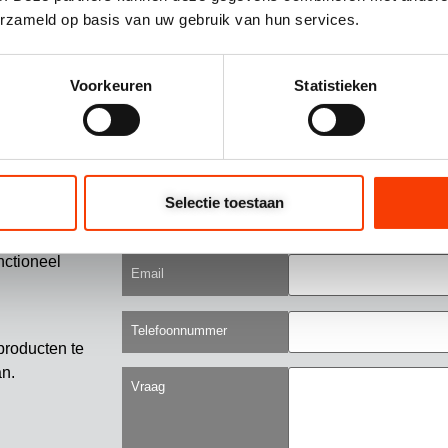
erzameld op basis van uw gebruik van hun services.
Voorkeuren
Statistieken
Opties selecteren
Op
Uw naam
Selectie toestaan
Bedrijfsnaam
 ®
nctioneel
Email
Telefoonnummer
producten te
an.
Vraag