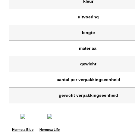
kleur
uitvoering
lengte
materiaal
gewicht
aantal per verpakkingseenheid
gewicht verpakkingseenheid
Hermeta Blue
Hermeta Life