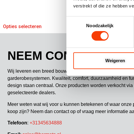
verstrekt of die ze hebben v
Toestemmingsselectie
Noodzakelijk
Opties selecteren
Opties selecteren
NEEM CONTACT OP
Weigeren
Wij leveren een breed bouw- en meubelbeslag en Gardelux
garderobesystemen. Kwaliteit, comfort, duurzaamheid en fu
design staan centraal. Onze producten worden verkocht via
geselecteerde dealers.
Meer weten wat wij voor u kunnen betekenen of waar onze 
koop zijn? Neem dan contact op of vraag meer informatie a
Telefoon
:
+31345634888