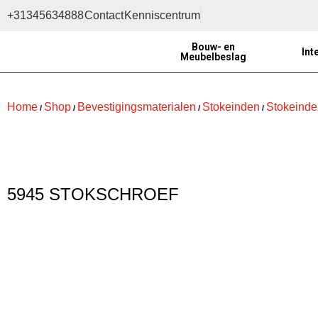
+31345634888
Contact
Kenniscentrum
Bouw- en
Int
Meubelbeslag
Home
Shop
Bevestigingsmaterialen
Stokeinden
Stokeinde
/
/
/
/
5945 STOKSCHROEF