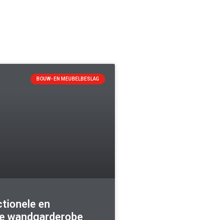
BOUW- EN MEUBELBESLAG
ctionele en
e wandgarderobe