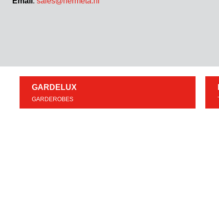
Email
:
sales@hermeta.nl
GARDELUX
GARDEROBES