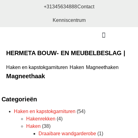
+31345634888
Contact
Kenniscentrum
Bouw- en meubelbeslag
HERMETA BOUW- EN MEUBELBESLAG |
Haken en kapstokgarnituren
Haken
Magneethaken
Magneethaak
Categorieën
Haken en kapstokgarnituren
(54)
Hakenrekken
(4)
Haken
(38)
Draaibare wandgarderobe
(1)