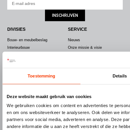
INSCHRIJVEN
DIVISIES
SERVICE
Bouw- en meubelbeslag
Nieuws
Interieurbouw
Onze missie & visie
Gevelbouw
Vacatures
Over Hermeta
Contact
Kenniscentrum
Toestemming
Details
PRODUCTEN
MERKEN
Bouw- en meubelbeslag
Gardelux
Deze website maakt gebruik van cookies
Garderobes & zitbanken
HerboLock
We gebruiken cookies om content en advertenties te personal
Lockers & garderobekasten
HerboKern
en om ons websiteverkeer te analyseren. Ook delen we infor
Sanitaire scheidingswanden
HerboTop
partners voor social media, adverteren en analyse. Deze p
Maatwerk interieurbouw
andere informatie die u aan ze heeft verstrekt of die ze he
Vliesgevels en kozijnen