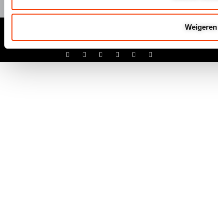
© Hermeta 2025
Weigeren
Algemene Voowaarden
Disclaimer
Privacyverklaring
Cookiebeleid