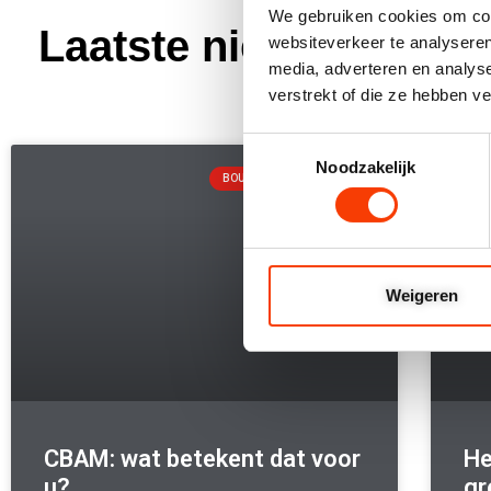
We gebruiken cookies om cont
Laatste nieuws en pro
websiteverkeer te analyseren
media, adverteren en analys
verstrekt of die ze hebben v
Toestemmingsselectie
Noodzakelijk
BOUW- EN MEUBELBESLAG
Weigeren
CBAM: wat betekent dat voor
He
u?
gr