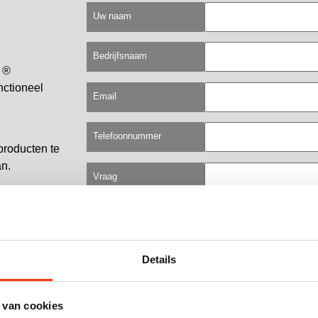
Uw naam
Bedrijfsnaam
 ®
nctioneel
Email
Telefoonnummer
producten te
an.
Vraag
Details
 van cookies