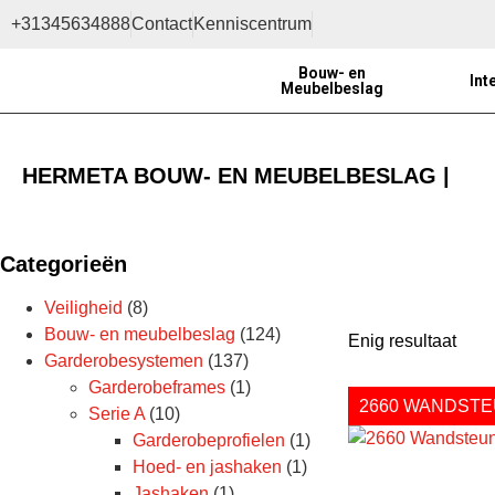
+31345634888
Contact
Kenniscentrum
Bouw- en
Int
Meubelbeslag
HERMETA BOUW- EN MEUBELBESLAG |
Categorieën
Veiligheid
(8)
Bouw- en meubelbeslag
(124)
Enig resultaat
Garderobesystemen
(137)
Garderobeframes
(1)
2660 WANDST
Serie A
(10)
Garderobeprofielen
(1)
Hoed- en jashaken
(1)
Jashaken
(1)