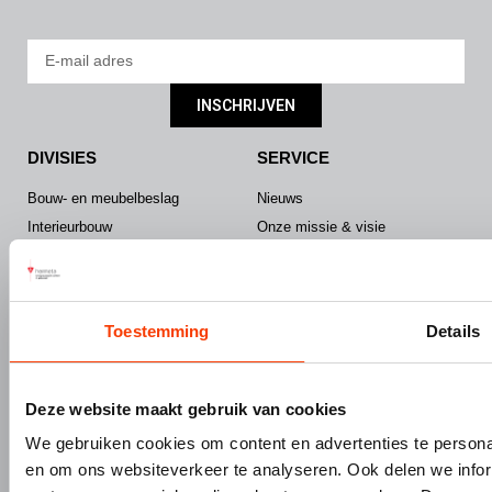
INSCHRIJVEN
DIVISIES
SERVICE
Bouw- en meubelbeslag
Nieuws
Interieurbouw
Onze missie & visie
Gevelbouw
Vacatures
Over Hermeta
Contact
Kenniscentrum
Toestemming
Details
PRODUCTEN
MERKEN
Bouw- en meubelbeslag
Gardelux
Deze website maakt gebruik van cookies
Garderobes & zitbanken
HerboLock
We gebruiken cookies om content en advertenties te personal
Lockers & garderobekasten
HerboKern
en om ons websiteverkeer te analyseren. Ook delen we infor
Sanitaire scheidingswanden
HerboTop