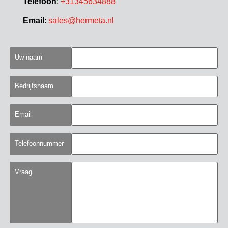
Telefoon
:
+31345634888
Email
:
sales@hermeta.nl
Uw naam
Bedrijfsnaam
Email
Telefoonnummer
Vraag