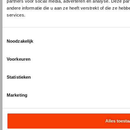
partners voor social media, adverteren en analyse. Deze p
Maatwerk interieurbouw
andere informatie die u aan ze heeft verstrekt of die ze he
Vliesgevels en kozijnen
services.
ALUMINIUM OP MAAT
Aluminium gieten
Toestemmingsselectie
Noodzakelijk
Engineering en 3D tekenen
Aluminium profielbewerking
Aluminium nabewerking
Voorkeuren
Monteren, verpakken en verzenden
Statistieken
+31 (0)345 634 888
Marketing
info@hermeta.nl
Postbus 1017
1e Industrieweg 1 4147 CR Asperen
Alles toesta