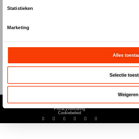
Statistieken
+31 (0)345 634 888
Marketing
info@hermeta.nl
Postbus 1017
1e Industrieweg 1 4147 CR Asperen
Alles toesta
Selectie toes
Weigeren
© Hermeta 2025
Algemene Voowaarden
Disclaimer
Privacyverklaring
Cookiebeleid