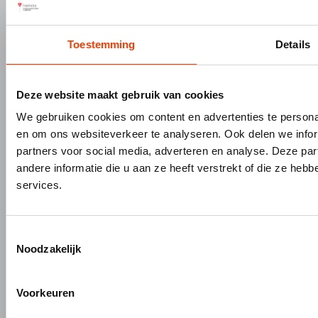
Gevelbouw
Vacatures
Over Hermeta
Contact
Toestemming
Details
Kenniscentrum
PRODUCTEN
MERKEN
Deze website maakt gebruik van cookies
Bouw- en meubelbeslag
Gardelux
Garderobes & zitbanken
HerboLock
We gebruiken cookies om content en advertenties te personal
en om ons websiteverkeer te analyseren. Ook delen we infor
Lockers & garderobekasten
HerboKern
partners voor social media, adverteren en analyse. Deze p
Sanitaire scheidingswanden
HerboTop
andere informatie die u aan ze heeft verstrekt of die ze he
Maatwerk interieurbouw
services.
Vliesgevels en kozijnen
ALUMINIUM OP MAAT
Toestemmingsselectie
Aluminium gieten
Noodzakelijk
Engineering en 3D tekenen
Aluminium profielbewerking
Voorkeuren
Aluminium nabewerking
Monteren, verpakken en verzenden