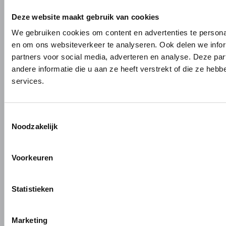
PRODUCTEN
MERKEN
Deze website maakt gebruik van cookies
We gebruiken cookies om content en advertenties te personal
Bouw- en meubelbeslag
Gardelux
en om ons websiteverkeer te analyseren. Ook delen we infor
Garderobes & zitbanken
HerboLock
partners voor social media, adverteren en analyse. Deze p
Lockers & garderobekasten
HerboKern
andere informatie die u aan ze heeft verstrekt of die ze he
Sanitaire scheidingswanden
HerboTop
services.
Maatwerk interieurbouw
Vliesgevels en kozijnen
Toestemmingsselectie
ALUMINIUM OP MAAT
Noodzakelijk
Aluminium gieten
Engineering en 3D tekenen
Voorkeuren
Aluminium profielbewerking
Aluminium nabewerking
Statistieken
Monteren, verpakken en verzenden
Marketing