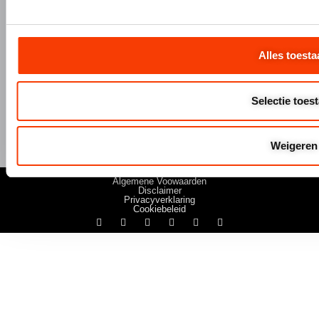
+31 (0)345 634 888
info@hermeta.nl
Postbus 1017
Alles toesta
1e Industrieweg 1 4147 CR Asperen
Selectie toes
Weigeren
© Hermeta 2025
Algemene Voowaarden
Disclaimer
Privacyverklaring
Cookiebeleid