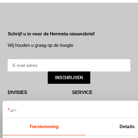
Schrijf u in voor de Hermeta nieuwsbrief
Wij houden u graag op de hoogte
INSCHRIJVEN
DIVISIES
SERVICE
Bouw- en meubelbeslag
Nieuws
Interieurbouw
Onze missie & visie
Gevelbouw
Vacatures
Toestemming
Details
Over Hermeta
Contact
Kenniscentrum