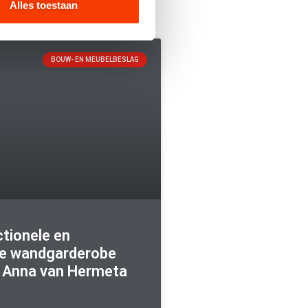
Alles toestaan
BOUW- EN MEUBELBESLAG
ctionele en
e wandgarderobe
 Anna van Hermeta