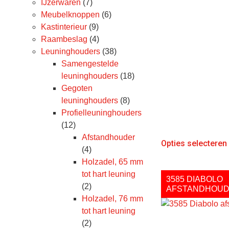
IJzerwaren
(7)
Meubelknoppen
(6)
Kastinterieur
(9)
Raambeslag
(4)
Leuninghouders
(38)
Samengestelde
leuninghouders
(18)
Gegoten
leuninghouders
(8)
Profielleuninghouders
(12)
Afstandhouder
Opties selecteren
(4)
Holzadel, 65 mm
tot hart leuning
3585 DIABOLO
(2)
AFSTANDHOU
Holzadel, 76 mm
tot hart leuning
(2)