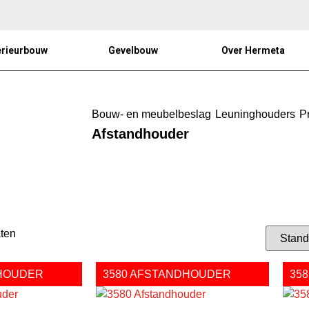
erieurbouw
Gevelbouw
Over Hermeta
Bouw- en meubelbeslag
Leuninghouders
P
Afstandhouder
aten
DHOUDER
3580 AFSTANDHOUDER
35