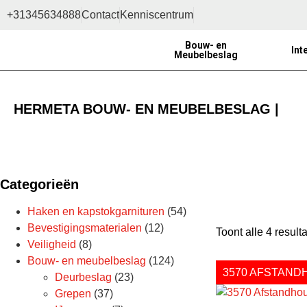
+31345634888
Contact
Kenniscentrum
Bouw- en
Int
Meubelbeslag
HERMETA BOUW- EN MEUBELBESLAG |
Categorieën
Haken en kapstokgarnituren
(54)
Bevestigingsmaterialen
(12)
Toont alle 4 result
Veiligheid
(8)
Bouw- en meubelbeslag
(124)
3570 AFSTAN
Deurbeslag
(23)
Grepen
(37)