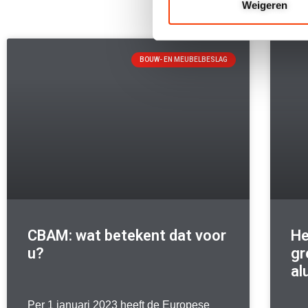
Weigeren
BOUW- EN MEUBELBESLAG
CBAM: wat betekent dat voor
He
u?
gr
al
Per 1 januari 2023 heeft de Europese