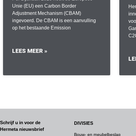
Unie (EU) een Carbon Border
Her
Adjustment Mechanism (CBAM)
inn
ingevoerd. De CBAM is een aanvulling
voo
op het bestaande Emission
Gar
C2C
LEES MEER »
LE
Schrijf u in voor de
DIVISIES
Hermeta nieuwsbrief
Bouw- en meubelbeslag