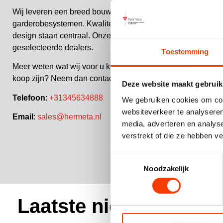
Wij leveren een breed bouw- en meubelbeslag en Gardelux
garderobesystemen. Kwaliteit, comfort, duurzaamheid en fu
design staan centraal. Onze producten worden verkocht via
geselecteerde dealers.
Toestemming
Meer weten wat wij voor u kunnen betekenen of waar onze 
koop zijn? Neem dan contact op of vraag meer informatie a
Deze website maakt gebruik
Telefoon
:
+31345634888
We gebruiken cookies om cont
websiteverkeer te analyseren
Email
:
sales@hermeta.nl
media, adverteren en analys
verstrekt of die ze hebben v
Toestemmingsselectie
Noodzakelijk
Laatste nieuws en pro