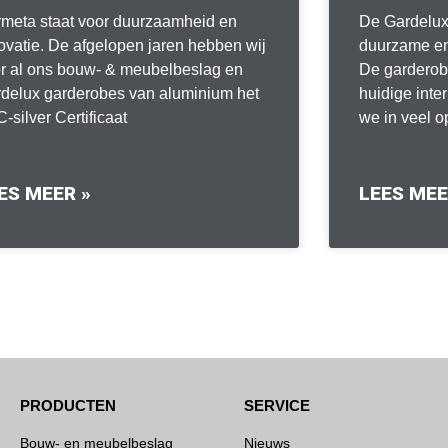
meta staat voor duurzaamheid en
De Gardelux
ovatie. De afgelopen jaren hebben wij
duurzame en 
r al ons bouw- & meubelbeslag en
De garderobe
delux garderobes van aluminium het
huidige inter
-silver Certificaat
we in veel 
ES MEER »
LEES MEE
PRODUCTEN
SERVICE
Bouw- en meubelbeslag
Nieuws