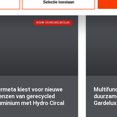
Selectie toestaan
BOUW- EN MEUBELBESLAG
rmeta kiest voor nieuwe
Multifun
enzen van gerecycled
duurzam
uminium met Hydro Circal
Gardelux