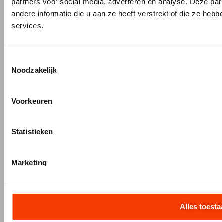
partners voor social media, adverteren en analyse. Deze p
Maatwerk interieurbouw
andere informatie die u aan ze heeft verstrekt of die ze he
Vliesgevels en kozijnen
services.
ALUMINIUM OP MAAT
Aluminium gieten
Toestemmingsselectie
Noodzakelijk
Engineering en 3D tekenen
Aluminium profielbewerking
Aluminium nabewerking
Voorkeuren
Monteren, verpakken en verzenden
Statistieken
+31 (0)345 634 888
Marketing
info@hermeta.nl
Postbus 1017
1e Industrieweg 1 4147 CR Asperen
Alles toesta