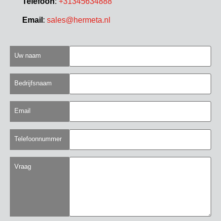
Telefoon
:
+31345634888
Email
:
sales@hermeta.nl
Uw naam
Bedrijfsnaam
Email
Telefoonnummer
Vraag