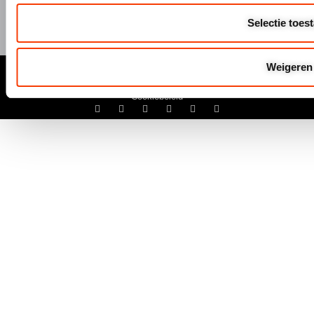
Selectie toes
© Hermeta 2025
Weigeren
Algemene Voowaarden
Disclaimer
Privacyverklaring
Cookiebeleid