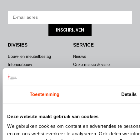
INSCHRIJVEN
DIVISIES
SERVICE
Bouw- en meubelbeslag
Nieuws
Interieurbouw
Onze missie & visie
Gevelbouw
Vacatures
Over Hermeta
Contact
Kenniscentrum
Toestemming
Details
PRODUCTEN
MERKEN
Bouw- en meubelbeslag
Gardelux
Deze website maakt gebruik van cookies
Garderobes & zitbanken
HerboLock
We gebruiken cookies om content en advertenties te personal
Lockers & garderobekasten
HerboKern
en om ons websiteverkeer te analyseren. Ook delen we infor
Sanitaire scheidingswanden
HerboTop