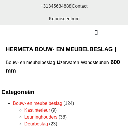
+31345634888
Contact
Kenniscentrum
Bouw- en meubelbeslag
HERMETA BOUW- EN MEUBELBESLAG |
600
Bouw- en meubelbeslag
IJzerwaren
Wandsteunen
mm
Categorieën
Bouw- en meubelbeslag
(124)
Kastinterieur
(9)
Leuninghouders
(38)
Deurbeslag
(23)