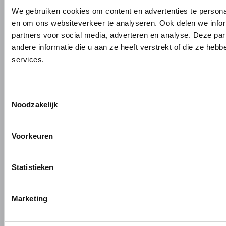
Garderobes & zitbanken
HerboLock
We gebruiken cookies om content en advertenties te personal
Lockers & garderobekasten
HerboKern
en om ons websiteverkeer te analyseren. Ook delen we infor
Sanitaire scheidingswanden
HerboTop
partners voor social media, adverteren en analyse. Deze p
Maatwerk interieurbouw
andere informatie die u aan ze heeft verstrekt of die ze he
Vliesgevels en kozijnen
services.
ALUMINIUM OP MAAT
Toestemmingsselectie
Aluminium gieten
Noodzakelijk
Engineering en 3D tekenen
Aluminium profielbewerking
Aluminium nabewerking
Voorkeuren
Monteren, verpakken en verzenden
Statistieken
+31 (0)345 634 888
Marketing
info@hermeta.nl
Postbus 1017
1e Industrieweg 1 4147 CR Asperen