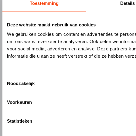
Toestemming
Details
Gevelbouw
Vacatures
Over Hermeta
Contact
Kenniscentrum
Deze website maakt gebruik van cookies
PRODUCTEN
MERKEN
We gebruiken cookies om content en advertenties te personal
om ons websiteverkeer te analyseren. Ook delen we informat
Bouw- en meubelbeslag
Gardelux
voor social media, adverteren en analyse. Deze partners 
Garderobes & zitbanken
HerboLock
informatie die u aan ze heeft verstrekt of die ze hebben ver
Lockers & garderobekasten
HerboKern
Sanitaire scheidingswanden
HerboTop
Maatwerk interieurbouw
Toestemmingsselectie
Noodzakelijk
Vliesgevels en kozijnen
ALUMINIUM OP MAAT
Voorkeuren
Aluminium gieten
Engineering en 3D tekenen
Statistieken
Aluminium profielbewerking
Aluminium nabewerking