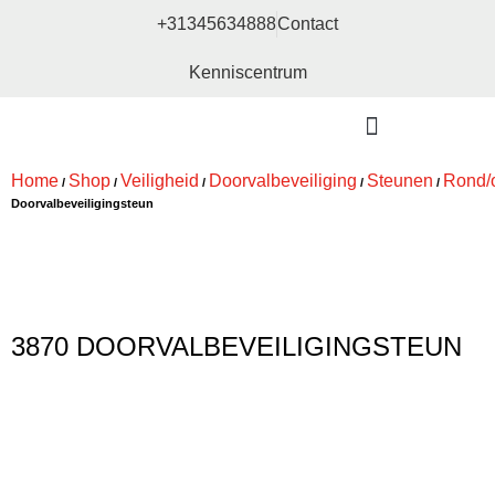
+31345634888
Contact
Kenniscentrum
Bouw- en meubelbeslag
Home
Shop
Veiligheid
Doorvalbeveiliging
Steunen
Rond/
/
/
/
/
/
Doorvalbeveiligingsteun
3870 DOORVALBEVEILIGINGSTEUN