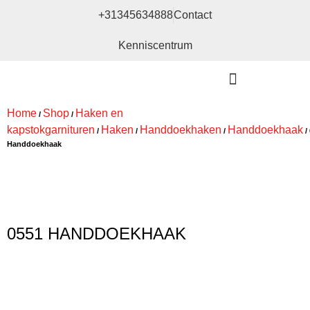
+31345634888
Contact
Kenniscentrum
Bouw- en meubelbeslag
Home
Shop
Haken en
/
/
kapstokgarnituren
Haken
Handdoekhaken
Handdoekhaak
/
/
/
/
Handdoekhaak
0551 HANDDOEKHAAK