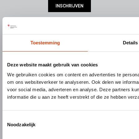
INSCHRIJVEN
DIVISIES
SERVICE
Bouw- en meubelbeslag
Nieuws
Interieurbouw
Onze missie & visie
Toestemming
Details
Gevelbouw
Vacatures
Over Hermeta
Contact
Kenniscentrum
Deze website maakt gebruik van cookies
We gebruiken cookies om content en advertenties te personal
PRODUCTEN
MERKEN
om ons websiteverkeer te analyseren. Ook delen we informat
Bouw- en meubelbeslag
Gardelux
voor social media, adverteren en analyse. Deze partners 
Garderobes & zitbanken
HerboLock
informatie die u aan ze heeft verstrekt of die ze hebben ver
Lockers & garderobekasten
HerboKern
Sanitaire scheidingswanden
HerboTop
Toestemmingsselectie
Maatwerk interieurbouw
Noodzakelijk
Vliesgevels en kozijnen