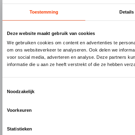
Garderobes & zitbanken
HerboLock
Toestemming
Details
Lockers & garderobekasten
HerboKern
Sanitaire scheidingswanden
HerboTop
Maatwerk interieurbouw
Deze website maakt gebruik van cookies
Vliesgevels en kozijnen
We gebruiken cookies om content en advertenties te personal
ALUMINIUM OP MAAT
om ons websiteverkeer te analyseren. Ook delen we informat
voor social media, adverteren en analyse. Deze partners 
Aluminium gieten
informatie die u aan ze heeft verstrekt of die ze hebben ver
Engineering en 3D tekenen
Aluminium profielbewerking
Aluminium nabewerking
Toestemmingsselectie
Monteren, verpakken en verzenden
Noodzakelijk
Voorkeuren
+31 (0)345 634 888
info@hermeta.nl
Statistieken
Postbus 1017