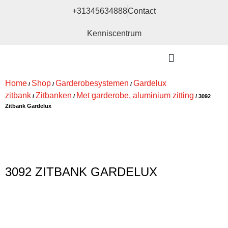
+31345634888
Contact
Kenniscentrum
Bouw- en meubelbeslag
Home
Shop
Garderobesystemen
Gardelux
/
/
/
zitbank
Zitbanken
Met garderobe, aluminium zitting
/
/
/ 3092
Zitbank Gardelux
3092 ZITBANK GARDELUX