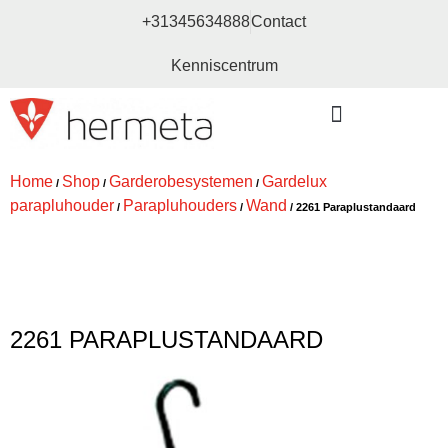
+31345634888
Contact
Kenniscentrum
Bouw- en meubelbeslag
Home
Shop
Garderobesystemen
Gardelux
/
/
/
parapluhouder
Parapluhouders
Wand
/
/
/ 2261 Paraplustandaard
2261 PARAPLUSTANDAARD