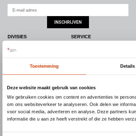
INSCHRIJVEN
DIVISIES
SERVICE
Bouw- en meubelbeslag
Nieuws
Interieurbouw
Onze missie & visie
Gevelbouw
Vacatures
Toestemming
Details
Over Hermeta
Contact
Kenniscentrum
Deze website maakt gebruik van cookies
PRODUCTEN
MERKEN
We gebruiken cookies om content en advertenties te personal
Bouw- en meubelbeslag
Gardelux
om ons websiteverkeer te analyseren. Ook delen we informat
Garderobes & zitbanken
HerboLock
voor social media, adverteren en analyse. Deze partners 
Lockers & garderobekasten
HerboKern
informatie die u aan ze heeft verstrekt of die ze hebben ver
Sanitaire scheidingswanden
HerboTop
Maatwerk interieurbouw