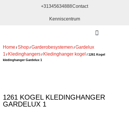
+31345634888
Contact
Kenniscentrum
Bouw- en meubelbeslag
Home
Shop
Garderobesystemen
Gardelux
/
/
/
1
Kledinghangers
Kledinghanger kogel
/
/
/ 1261 Kogel
kledinghanger Gardelux 1
1261 KOGEL KLEDINGHANGER
GARDELUX 1