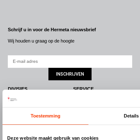
Schrijf u in voor de Hermeta nieuwsbrief
Wij houden u graag op de hoogte
INSCHRIJVEN
DIVISIES
SERVICE
Bouw- en meubelbeslag
Nieuws
Interieurbouw
Onze missie & visie
Toestemming
Details
Gevelbouw
Vacatures
Over Hermeta
Contact
Kenniscentrum
Deze website maakt gebruik van cookies