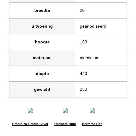
breedte
20
uitvoering
geanodiseerd
hoogte
163
materiaal
aluminium
diepte
440
gewicht
230
Cradle-to-Cradle Silver
Hermeta Blue
Hermeta Life