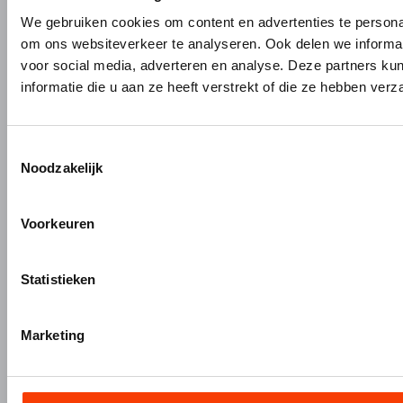
PRODUCTEN
MERKEN
We gebruiken cookies om content en advertenties te personal
om ons websiteverkeer te analyseren. Ook delen we informat
Bouw- en meubelbeslag
Gardelux
voor social media, adverteren en analyse. Deze partners 
Garderobes & zitbanken
HerboLock
informatie die u aan ze heeft verstrekt of die ze hebben ver
Lockers & garderobekasten
HerboKern
Sanitaire scheidingswanden
HerboTop
Maatwerk interieurbouw
Toestemmingsselectie
Vliesgevels en kozijnen
Noodzakelijk
ALUMINIUM OP MAAT
Voorkeuren
Aluminium gieten
Engineering en 3D tekenen
Aluminium profielbewerking
Statistieken
Aluminium nabewerking
Monteren, verpakken en verzenden
Marketing
+31 (0)345 634 888