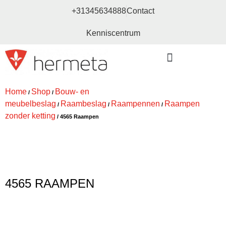
+31345634888
Contact
Kenniscentrum
Bouw- en meubelbeslag
Home
Shop
Bouw- en
/
/
meubelbeslag
Raambeslag
Raampennen
Raampen
/
/
/
zonder ketting
/ 4565 Raampen
4565 RAAMPEN