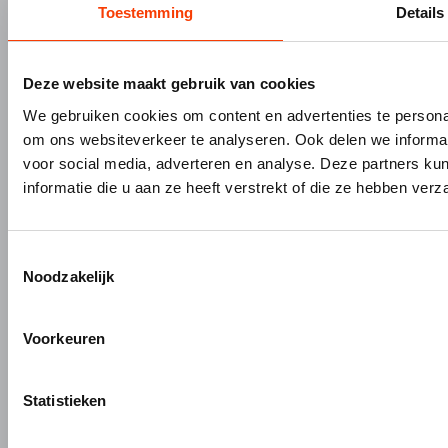
Toestemming
Details
Gevelbouw
Vacatures
Over Hermeta
Contact
Kenniscentrum
Deze website maakt gebruik van cookies
PRODUCTEN
MERKEN
We gebruiken cookies om content en advertenties te personal
om ons websiteverkeer te analyseren. Ook delen we informat
Bouw- en meubelbeslag
Gardelux
voor social media, adverteren en analyse. Deze partners 
Garderobes & zitbanken
HerboLock
informatie die u aan ze heeft verstrekt of die ze hebben ver
Lockers & garderobekasten
HerboKern
Sanitaire scheidingswanden
HerboTop
Maatwerk interieurbouw
Toestemmingsselectie
Noodzakelijk
Vliesgevels en kozijnen
ALUMINIUM OP MAAT
Voorkeuren
Aluminium gieten
Engineering en 3D tekenen
Statistieken
Aluminium profielbewerking
Aluminium nabewerking