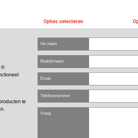
Opties selecteren
Op
Uw naam
Bedrijfsnaam
 ®
nctioneel
Email
Telefoonnummer
producten te
an.
Vraag