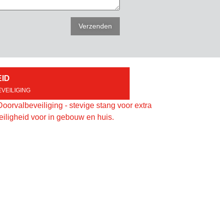
EID
VEILIGING