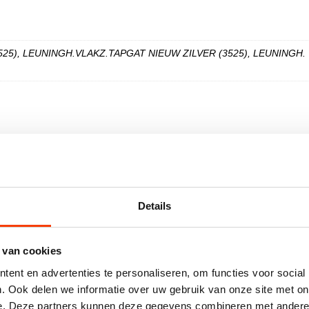
25), LEUNINGH.VLAKZ.TAPGAT NIEUW ZILVER (3525), LEUNINGH.
Details
 comfort brengen in gebouwen, zoals bouw- en meubelbeslag, 
 producten met als basismateriaal gerecycled aluminium voor d
 van cookies
t, comfort en functioneel design staan centraal. Hermeta prese
ent en advertenties te personaliseren, om functies voor social
t hoog in het vaandel. Om invulling hieraan te geven heeft He
. Ook delen we informatie over uw gebruik van onze site met on
 aan mens en milieu.
e. Deze partners kunnen deze gegevens combineren met andere i