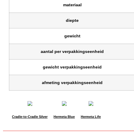
materiaal
diepte
gewicht
aantal per verpakkingseenheid
gewicht verpakkingseenheid
afmeting verpakkingseenheid
Cradle-to-Cradle Silver
Hermeta Blue
Hermeta Life