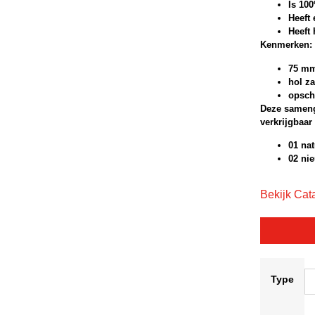
Is 10
Heeft 
Heeft 
Kenmerken:
75 m
hol za
opsch
Deze sameng
verkrijgbaar
01 nat
02 nie
Bekijk Cat
Type