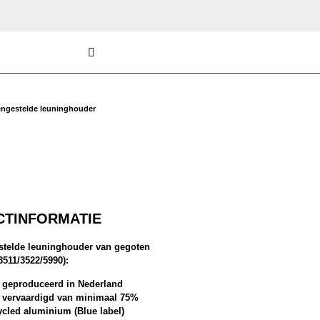
engestelde leuninghouder
TINFORMATIE
telde leuninghouder van gegoten
511/3522/5990):
 geproduceerd in Nederland
 vervaardigd van minimaal 75%
ycled aluminium (Blue label)