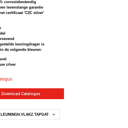
0% corrosiebestendig
een levenslange garantie
het certificaat ‘C2C silver’
m
del
roevend
estelde leuningdrager is
 in de volgende kleuren:
urel
uw zilver
alogus
Download Catalogus