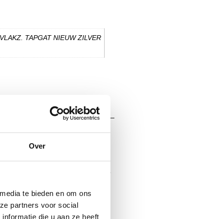
 VLAKZ. TAPGAT NIEUW ZILVER
Over
Gardelux®
e professionele gebruiker. Onze
nteert vanuit Nederlands
 media te bieden en om ons
rmeta twee labels
ze partners voor social
nformatie die u aan ze heeft