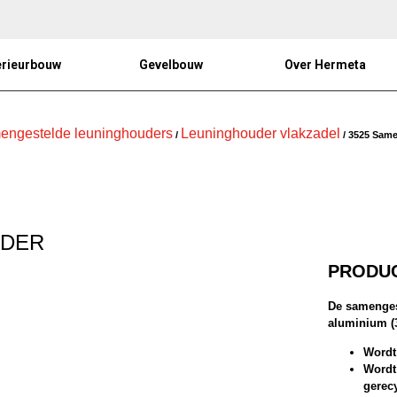
erieurbouw
Gevelbouw
Over Hermeta
engestelde leuninghouders
Leuninghouder vlakzadel
/
/ 3525 Sam
UDER
PRODUC
De samenges
aluminium (3
Wordt
Wordt
gerec