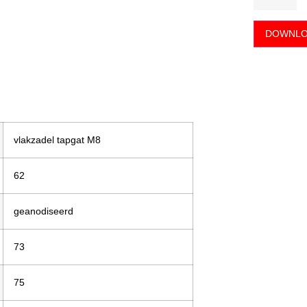
DOWNLO
vlakzadel tapgat M8
62
geanodiseerd
73
75