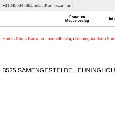
+31345634888
Contact
Kenniscentrum
Bouw- en
Int
Meubelbeslag
Home
Shop
Bouw- en meubelbeslag
Leuninghouders
Sam
/
/
/
/
3525 SAMENGESTELDE LEUNINGHO