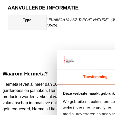
AANVULLENDE INFORMATIE
Type
LEUNINGH.VLAKZ.TAPGAT NATUREL (35
(3525)
Waarom Hermeta?
Toestemming
Hermeta levert al meer dan 100 jaar duurzame producten die
garderobes en jashaken. Hermeta levert een breed pakket aan
Deze website maakt gebruik
producten worden verkocht via geselecteerde dealers. Kwalitei
We gebruiken cookies om cont
vakmanschap innovatieve oplossingen. Ook duurzaamheid staa
websiteverkeer te analyseren
geïntroduceerd, Hermeta Life en Hermeta Blue, die bijdragen
media, adverteren en analys