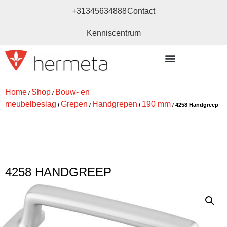
+31345634888
Contact
Kenniscentrum
Bouw- en meubelbeslag
Home
Shop
Bouw- en
/
/
meubelbeslag
Grepen
Handgrepen
190 mm
/
/
/
/ 4258 Handgreep
4258 HANDGREEP