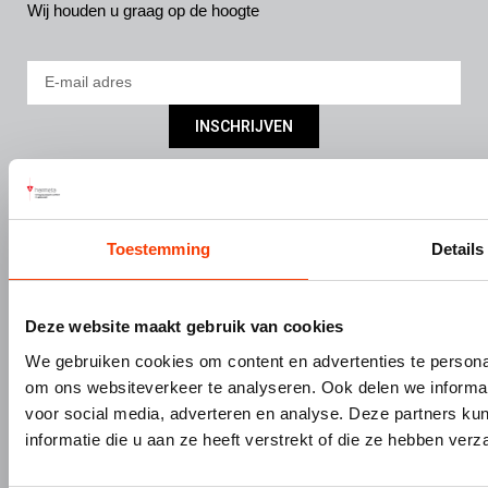
Wij houden u graag op de hoogte
INSCHRIJVEN
DIVISIES
SERVICE
Bouw- en meubelbeslag
Nieuws
Interieurbouw
Onze missie & visie
Toestemming
Details
Gevelbouw
Vacatures
Over Hermeta
Contact
Deze website maakt gebruik van cookies
Kenniscentrum
We gebruiken cookies om content en advertenties te personal
PRODUCTEN
MERKEN
om ons websiteverkeer te analyseren. Ook delen we informat
voor social media, adverteren en analyse. Deze partners 
Bouw- en meubelbeslag
Gardelux
informatie die u aan ze heeft verstrekt of die ze hebben ver
Garderobes & zitbanken
HerboLock
Lockers & garderobekasten
HerboKern