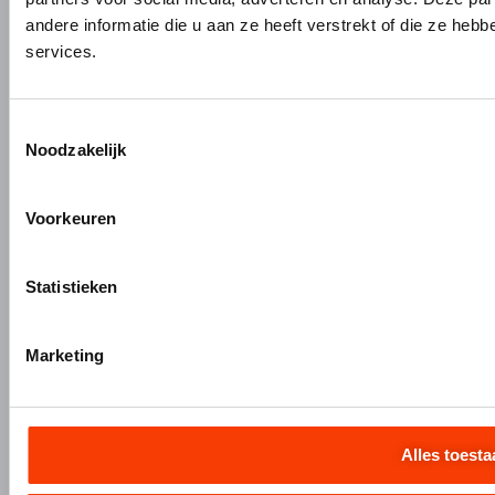
Maatwerk interieurbouw
andere informatie die u aan ze heeft verstrekt of die ze he
Vliesgevels en kozijnen
services.
ALUMINIUM OP MAAT
Aluminium gieten
Toestemmingsselectie
Engineering en 3D tekenen
Noodzakelijk
Aluminium profielbewerking
Aluminium nabewerking
Voorkeuren
Monteren, verpakken en verzenden
Statistieken
+31 (0)345 634 888
Marketing
info@hermeta.nl
Postbus 1017
1e Industrieweg 1 4147 CR Asperen
Alles toesta