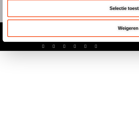
Selectie toes
© Hermeta 2025
Weigeren
Algemene Voowaarden
Disclaimer
Privacyverklaring
Cookiebeleid