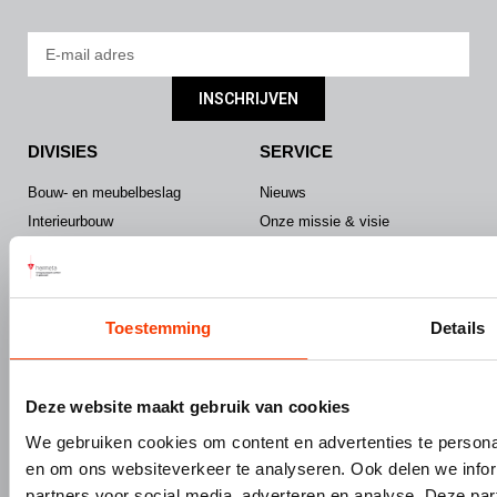
INSCHRIJVEN
DIVISIES
SERVICE
Bouw- en meubelbeslag
Nieuws
Interieurbouw
Onze missie & visie
Gevelbouw
Vacatures
Over Hermeta
Contact
Kenniscentrum
Toestemming
Details
PRODUCTEN
MERKEN
Bouw- en meubelbeslag
Gardelux
Deze website maakt gebruik van cookies
Garderobes & zitbanken
HerboLock
We gebruiken cookies om content en advertenties te personal
Lockers & garderobekasten
HerboKern
en om ons websiteverkeer te analyseren. Ook delen we infor
Sanitaire scheidingswanden
HerboTop
partners voor social media, adverteren en analyse. Deze p