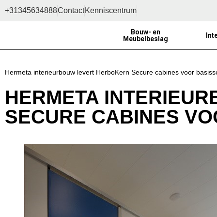
+31345634888
Contact
Kenniscentrum
Bouw- en
Int
Meubelbeslag
Hermeta interieurbouw levert HerboKern Secure cabines voor basis
HERMETA INTERIEU
SECURE CABINES V