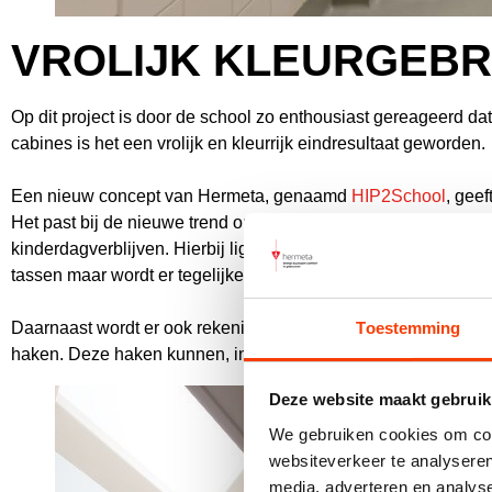
VROLIJK KLEURGEBR
Op dit project is door de school zo enthousiast gereageerd da
cabines is het een vrolijk en kleurrijk eindresultaat geworden.
Een nieuw concept van Hermeta, genaamd
HIP2School
, geef
Het past bij de nieuwe trend om scholen een fris, eigentijds e
kinderdagverblijven. Hierbij ligt er een grote focus op het c
tassen maar wordt er tegelijkertijd rekening gehouden met inri
Toestemming
Daarnaast wordt er ook rekening gehouden met duurzaamhei
haken. Deze haken kunnen, indien gewenst, tot wel 75% uit 
Deze website maakt gebruik
We gebruiken cookies om cont
websiteverkeer te analyseren
media, adverteren en analys