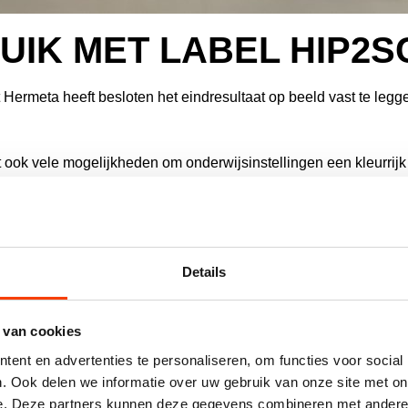
UIK MET LABEL HIP2
t Hermeta heeft besloten het eindresultaat op beeld vast te legg
t ook vele mogelijkheden om onderwijsinstellingen een kleurrijk 
n opgeruimd uiterlijk te geven. Het concept is speciaal ontwikke
reëren van opbergruimte. Zo is er meer dan voldoende ruimte voo
chting en design.
Details
d, zo worden
HIP2School
projecten voorzien van Gardelux du
gerecycled aluminium bestaan.
 van cookies
ent en advertenties te personaliseren, om functies voor social
. Ook delen we informatie over uw gebruik van onze site met on
e. Deze partners kunnen deze gegevens combineren met andere i