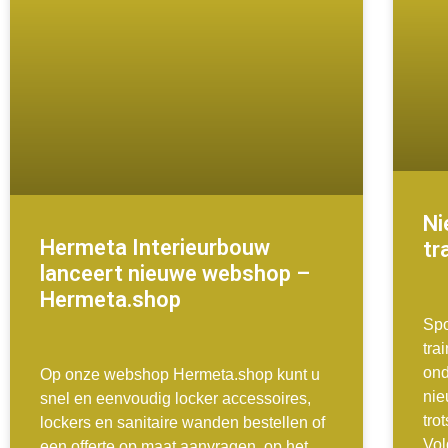
Ni
Hermeta Interieurbouw
tr
lanceert nieuwe webshop –
Hermeta.shop
Spo
tra
ond
Op onze webshop Hermeta.shop kunt u
nie
snel en eenvoudig locker accessoires,
tro
lockers en sanitaire wanden bestellen of
Vo
een offerte op maat aanvragen, op het