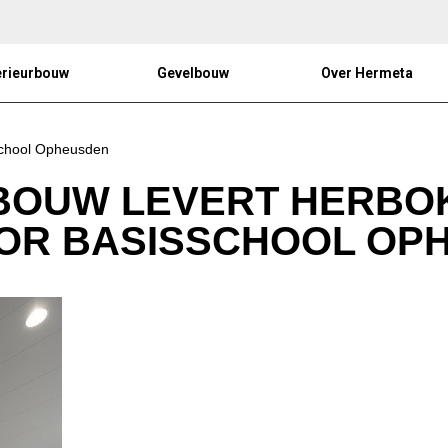
erieurbouw
Gevelbouw
Over Hermeta
school Opheusden
RBOUW LEVERT HERBO
OOR BASISSCHOOL OP