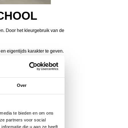
SCHOOL
en. Door het kleurgebruik van de
en eigentijds karakter te geven.
ld voor het basisonderwijs en
r het opbergen van jassen en
Over
urzame garderobesystemen en
 media te bieden en om ons
ze partners voor social
nformatie die u aan ze heeft