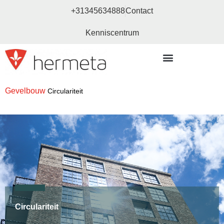
+31345634888
Contact
Kenniscentrum
Bouw- en meubelbeslag
Gevelbouw
Circulariteit
Circulariteit